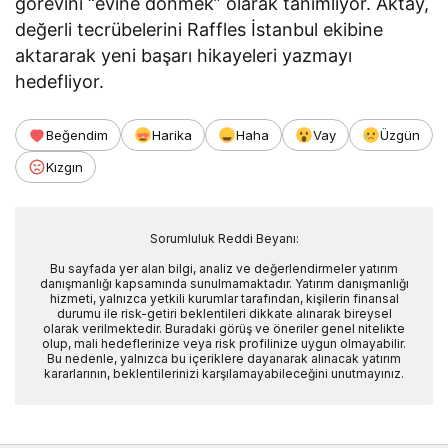
görevini “evine dönmek” olarak tanımlıyor. Aktay,
değerli tecrübelerini Raffles İstanbul ekibine
aktararak yeni başarı hikayeleri yazmayı
hedefliyor.
Beğendim
Harika
Haha
Vay
Üzgün
Kızgın
Sorumluluk Reddi Beyanı:
Bu sayfada yer alan bilgi, analiz ve değerlendirmeler yatırım
danışmanlığı kapsamında sunulmamaktadır. Yatırım danışmanlığı
hizmeti, yalnızca yetkili kurumlar tarafından, kişilerin finansal
durumu ile risk-getiri beklentileri dikkate alınarak bireysel
olarak verilmektedir. Buradaki görüş ve öneriler genel nitelikte
olup, mali hedeflerinize veya risk profilinize uygun olmayabilir.
Bu nedenle, yalnızca bu içeriklere dayanarak alınacak yatırım
kararlarının, beklentilerinizi karşılamayabileceğini unutmayınız.