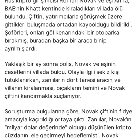
Rus kripto girişimcisi Roman Novak ve eşi Anna,
BAE’nin Khatt kentinde kiraladıkları villada ölü
bulundu. Çiftin, yatırımcılarla görüşmek üzere
gittikleri buluşmada ortadan kaybolduğu bildirildi.
Şoförleri, onları göl kenarındaki bir otoparka
bırakmış, buradan başka bir araca binip
ayrılmışlardı.
Yaklaşık bir ay sonra polis, Novak ve eşinin
cesetlerini villada buldu. Olayla ilgili sekiz kişi
tutuklanırken, zanlıların dört tanesi aracın ve
villanın kiralanması, bıçakların temini ve Novak
çiftini kandırmakla suçlanıyor.
Soruşturma bulgularına göre, Novak çiftinin fidye
amacıyla kaçırıldığı ortaya çıktı. Zanlılar, Novak’ın
“milyar dolar değerinde” olduğu düşünülen kripto
cüzdanını ele geçirmeyi hedeflemişti. Novak