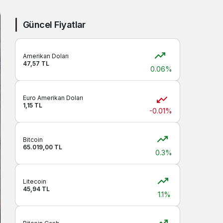
Sistem modunu seçin.
Güncel Fiyatlar
Amerikan Doları
47,57 TL
0.06%
Euro Amerikan Doları
1,15 TL
-0.01%
Bitcoin
65.019,00 TL
0.3%
Litecoin
45,94 TL
1.1%