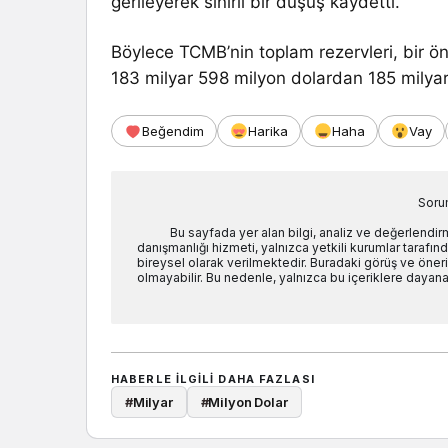
gerileyerek sınırlı bir düşüş kaydetti.
Böylece TCMB’nin toplam rezervleri, bir ön
183 milyar 598 milyon dolardan 185 milyar 
Beğendim
Harika
Haha
Vay
Soru
Bu sayfada yer alan bilgi, analiz ve değerlendi
danışmanlığı hizmeti, yalnızca yetkili kurumlar tarafında
bireysel olarak verilmektedir. Buradaki görüş ve öneril
olmayabilir. Bu nedenle, yalnızca bu içeriklere dayanar
HABERLE ILGILI DAHA FAZLASI
#
Milyar
#
Milyon Dolar