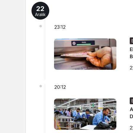
22
Aralık
23:12
E
B
2
20:12
A
D
2