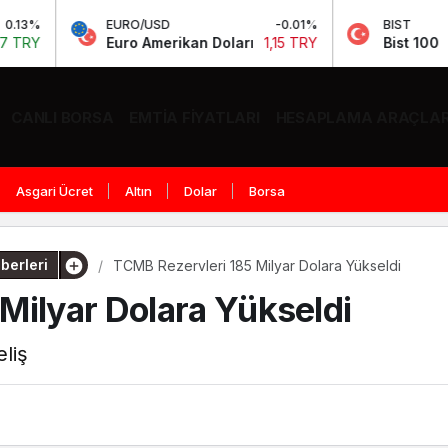
EURO/USD
-0.01%
BIST
0.
Euro Amerikan Doları
1,15 TRY
Bist 100
13.535,56 
CANLI BORSA
EMTIA FIYATLARI
HESAPLAMA ARAÇLAR
Asgari Ücret
Altın
Dolar
Borsa
berleri
TCMB Rezervleri 185 Milyar Dolara Yükseldi
Milyar Dolara Yükseldi
liş