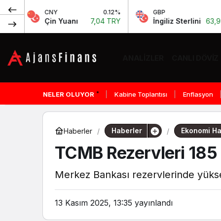
CNY
0.12%
GBP
0.13%
Çin Yuanı
7,04 TRY
İngiliz Sterlini
63,97 TRY
ANALIZLER
CANLI DÖVIZ
NELER OLUYOR
Kabine Toplantısı
Enflasyon
Haberler
Ekonomi Ha
Haberler
TCMB Rezervleri 185 
Merkez Bankası rezervlerinde yükse
13 Kasım 2025, 13:35
yayınlandı