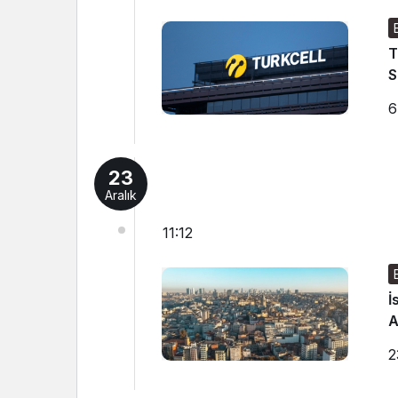
T
S
6
23
Aralık
11:12
İ
A
2