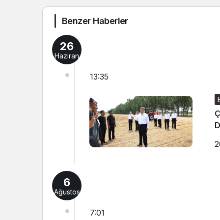
Benzer Haberler
26
Haziran
13:35
Ç
D
2
6
Ağustos
7:01