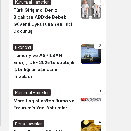
1
Kurumsal Haberler
Türk Girişimci Deniz
Bıçak’tan ABD’de Bebek
Güvenli Uykusuna Yenilikçi
Dokunuş
2
Ekonomi
Tumurly ve ASPİLSAN
Enerji, IDEF 2025’te stratejik
iş birliği anlaşmasını
imzaladı
3
Kurumsal Haberler
Mars Logistics’ten Bursa ve
Erzurum’a Yeni Yatırımlar
4
Emtia Haberleri