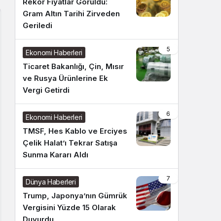
Rekor Fiyatlar Görüldü:
Gram Altın Tarihi Zirveden
Geriledi
5
Ekonomi Haberleri
Ticaret Bakanlığı, Çin, Mısır
ve Rusya Ürünlerine Ek
Vergi Getirdi
6
Ekonomi Haberleri
TMSF, Hes Kablo ve Erciyes
Çelik Halat’ı Tekrar Satışa
Sunma Kararı Aldı
7
Dünya Haberleri
Trump, Japonya’nın Gümrük
Vergisini Yüzde 15 Olarak
Duyurdu