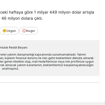
ceki haftaya göre 1 milyar 449 milyon dolar artışla
46 milyon dolara çıktı.
Üzgün
Kızgın
mluluk Reddi Beyanı:
rmeler yatırım danışmanlığı kapsamında sunulmamaktadır. Yatırım
n, kişilerin finansal durumu ile risk-getiri beklentileri dikkate alınarak
er genel nitelikte olup, mali hedeflerinize veya risk profilinize uygun
ak alınacak yatırım kararlarının, beklentilerinizi karşılamayabileceğini
unutmayınız.