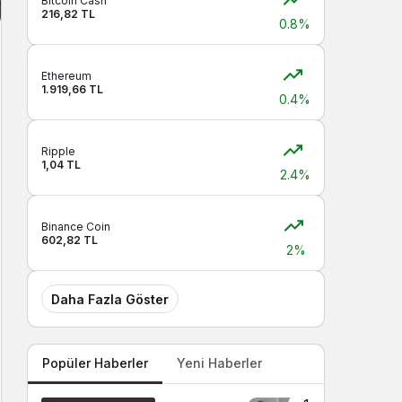
Bitcoin Cash
216,82 TL
0.8%
Ethereum
1.919,66 TL
0.4%
Ripple
1,04 TL
2.4%
Binance Coin
602,82 TL
2%
Daha Fazla Göster
Popüler Haberler
Yeni Haberler