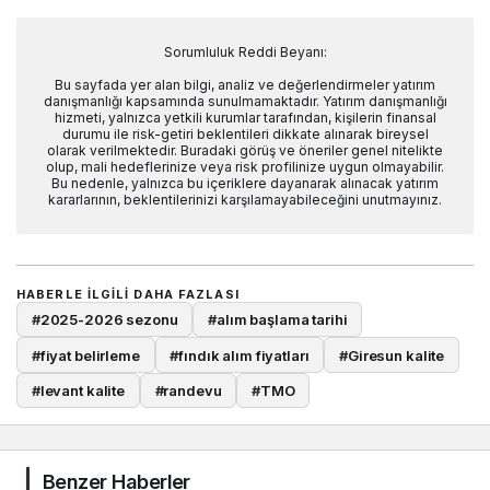
Sorumluluk Reddi Beyanı:
Bu sayfada yer alan bilgi, analiz ve değerlendirmeler yatırım
danışmanlığı kapsamında sunulmamaktadır. Yatırım danışmanlığı
hizmeti, yalnızca yetkili kurumlar tarafından, kişilerin finansal
durumu ile risk-getiri beklentileri dikkate alınarak bireysel
olarak verilmektedir. Buradaki görüş ve öneriler genel nitelikte
olup, mali hedeflerinize veya risk profilinize uygun olmayabilir.
Bu nedenle, yalnızca bu içeriklere dayanarak alınacak yatırım
kararlarının, beklentilerinizi karşılamayabileceğini unutmayınız.
HABERLE ILGILI DAHA FAZLASI
#
2025-2026 sezonu
#
alım başlama tarihi
#
fiyat belirleme
#
fındık alım fiyatları
#
Giresun kalite
#
levant kalite
#
randevu
#
TMO
Benzer Haberler