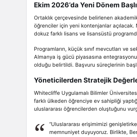
Ekim 2026’da Yeni Dönem Başl
Ortaklık çerçevesinde belirlenen akademik
öğrenciler için yeni kontenjanlar açılacak.
dokuz farklı lisans ve lisansüstü programd
Programların, küçük sınıf mevcutları ve sek
Almanya iş gücü piyasasına entegrasyonun
olduğu belirtildi. Başvuru süreçlerinin baş
Yöneticilerden Stratejik Değer
Whitecliffe Uygulamalı Bilimler Üniversit
farklı ülkeden öğrenciye ev sahipliği yapt
uluslararası öğrencilerden oluştuğunu vurgula
“Uluslararası erişimimizi genişletirk
memnuniyet duyuyoruz. Birlikte, Berl