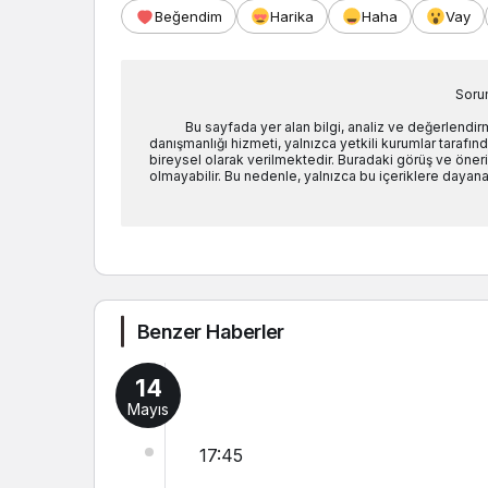
Beğendim
Harika
Haha
Vay
Soru
Bu sayfada yer alan bilgi, analiz ve değerlendi
danışmanlığı hizmeti, yalnızca yetkili kurumlar tarafında
bireysel olarak verilmektedir. Buradaki görüş ve öneril
olmayabilir. Bu nedenle, yalnızca bu içeriklere dayanar
Benzer Haberler
14
Mayıs
17:45