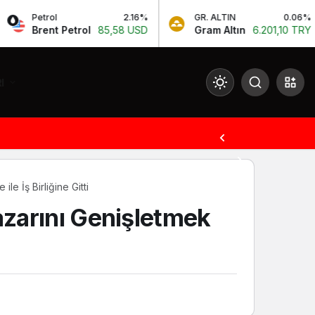
l
2.16%
GR. ALTIN
0.06%
B
t Petrol
85,58 USD
Gram Altın
6.201,10 TRY
Bi
I
Mod
değiştir
le İş Birliğine Gitti
Gündüz Modu
Gündüz modunu seçin.
Pazarını Genişletmek
Gece Modu
Gece modunu seçin.
Sistem Modu