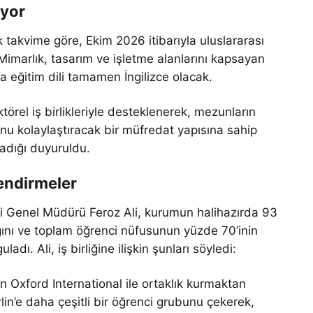
ıyor
 takvime göre, Ekim 2026 itibarıyla uluslararası
 Mimarlık, tasarım ve işletme alanlarını kapsayan
a eğitim dili tamamen İngilizce olacak.
törel iş birlikleriyle desteklenerek, mezunların
u kolaylaştıracak bir müfredat yapısına sahip
ladığı duyuruldu.
lendirmeler
esi Genel Müdürü Feroz Ali, kurumun halihazırda 93
ığını ve toplam öğrenci nüfusunun yüzde 70’inin
dı. Ali, iş birliğine ilişkin şunları söyledi:
en Oxford International ile ortaklık kurmaktan
in’e daha çeşitli bir öğrenci grubunu çekerek,