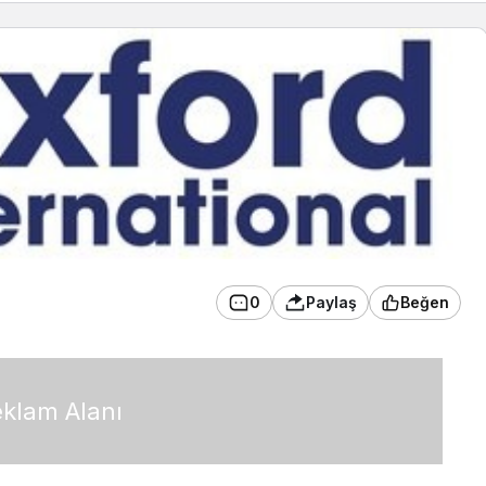
0
Paylaş
Beğen
klam Alanı