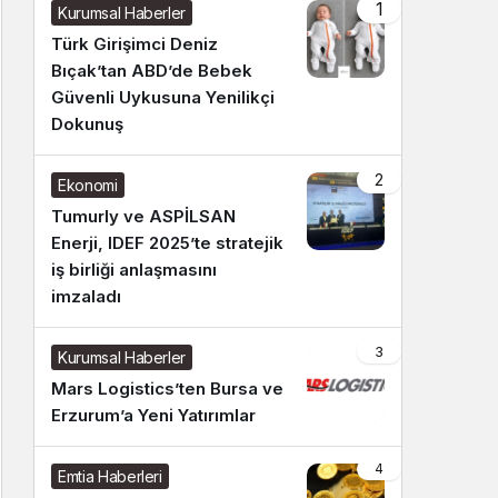
1
Kurumsal Haberler
Türk Girişimci Deniz
Bıçak’tan ABD’de Bebek
Güvenli Uykusuna Yenilikçi
Dokunuş
2
Ekonomi
Tumurly ve ASPİLSAN
Enerji, IDEF 2025’te stratejik
iş birliği anlaşmasını
imzaladı
3
Kurumsal Haberler
Mars Logistics’ten Bursa ve
Erzurum’a Yeni Yatırımlar
4
Emtia Haberleri