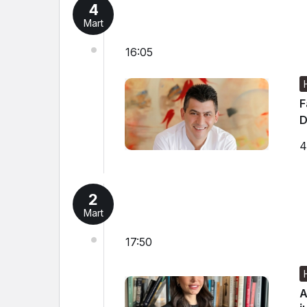
4
Mart
16:05
F
D
4
2
Mart
17:50
A