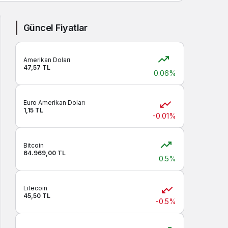
Sistem modunu seçin.
Güncel Fiyatlar
Amerikan Doları
47,57 TL
0.06%
Euro Amerikan Doları
1,15 TL
-0.01%
Bitcoin
64.969,00 TL
0.5%
Litecoin
45,50 TL
-0.5%