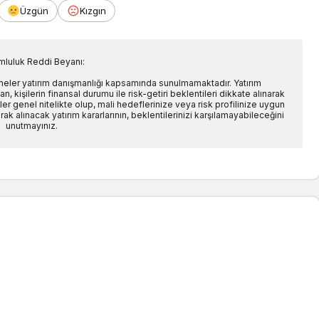
Üzgün
Kızgın
mluluk Reddi Beyanı:
rmeler yatırım danışmanlığı kapsamında sunulmamaktadır. Yatırım
n, kişilerin finansal durumu ile risk-getiri beklentileri dikkate alınarak
er genel nitelikte olup, mali hedeflerinize veya risk profilinize uygun
ak alınacak yatırım kararlarının, beklentilerinizi karşılamayabileceğini
unutmayınız.