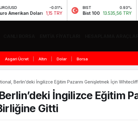
-0.01%
BIST
0.93%
Petro
an Doları
1,15 TRY
Bist 100
13.535,56 TRY
Bren
CANLI BORSA
EMTIA FIYATLARI
HESAPLAMA ARAÇLAR
Asgari Ücret
Altın
Dolar
Borsa
ional, Berlin’deki İngilizce Eğitim Pazarını Genişletmek İçin Whitecliffe i
Berlin’deki İngilizce Eğitim 
Birliğine Gitti