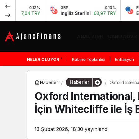
0.12%
GBP
0.13%
EURO/USD
,04 TRY
İngiliz Sterlini
63,97 TRY
Euro Amerik
ANALIZLER
CANLI DÖVIZ
NELER OLUYOR
Kabine Toplantısı
Enflasyon
Haberler
Haberler
Oxford Internat
Oxford International, 
İçin Whitecliffe ile İş 
13 Şubat 2026, 18:30
yayınlandı