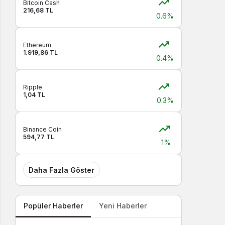
Bitcoin Cash
216,68 TL
0.6%
Ethereum
1.919,86 TL
0.4%
Ripple
1,04 TL
0.3%
Binance Coin
594,77 TL
1%
Daha Fazla Göster
Popüler Haberler
Yeni Haberler