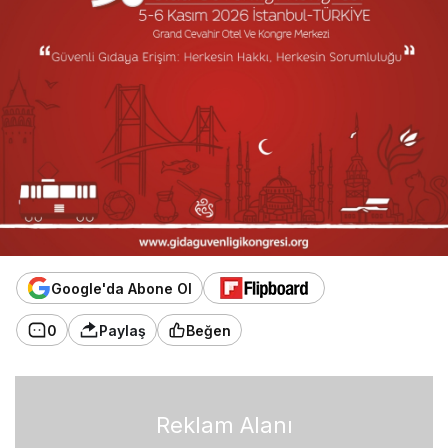
Google'da Abone Ol
0
Paylaş
Beğen
Reklam Alanı