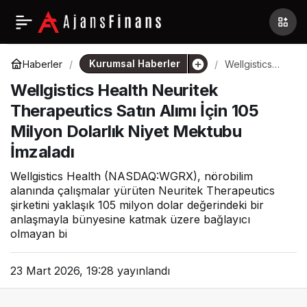
Kurumsal Haberler
Haberler
Wellgistics
Health
Wellgistics Health Neuritek
Neuritek
Therapeutics
Therapeutics Satın Alımı İçin 105
Satın Alımı İçin
105 Milyon
Milyon Dolarlık Niyet Mektubu
Dolarlık Niyet
Mektubu
İmzaladı
İmzaladı
Wellgistics Health (NASDAQ:WGRX), nörobilim
alanında çalışmalar yürüten Neuritek Therapeutics
şirketini yaklaşık 105 milyon dolar değerindeki bir
anlaşmayla bünyesine katmak üzere bağlayıcı
olmayan bi
23 Mart 2026, 19:28
yayınlandı