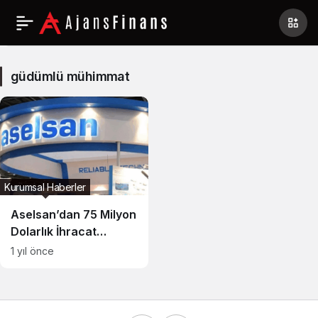
güdümlü
mühimmat
güdümlü mühimmat
Haberleri
Kurumsal Haberler
Aselsan’dan 75 Milyon
Dolarlık İhracat
Sözleşmesi
1 yıl önce