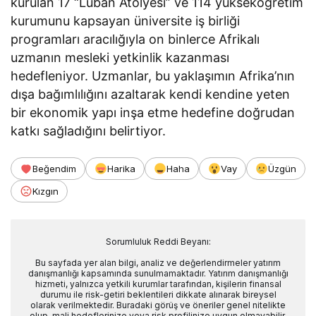
kurulan 17 “Luban Atölyesi” ve 114 yükseköğretim
kurumunu kapsayan üniversite iş birliği
programları aracılığıyla on binlerce Afrikalı
uzmanın mesleki yetkinlik kazanması
hedefleniyor. Uzmanlar, bu yaklaşımın Afrika’nın
dışa bağımlılığını azaltarak kendi kendine yeten
bir ekonomik yapı inşa etme hedefine doğrudan
katkı sağladığını belirtiyor.
Beğendim
Harika
Haha
Vay
Üzgün
Kızgın
Sorumluluk Reddi Beyanı:
Bu sayfada yer alan bilgi, analiz ve değerlendirmeler yatırım
danışmanlığı kapsamında sunulmamaktadır. Yatırım danışmanlığı
hizmeti, yalnızca yetkili kurumlar tarafından, kişilerin finansal
durumu ile risk-getiri beklentileri dikkate alınarak bireysel
olarak verilmektedir. Buradaki görüş ve öneriler genel nitelikte
olup, mali hedeflerinize veya risk profilinize uygun olmayabilir.