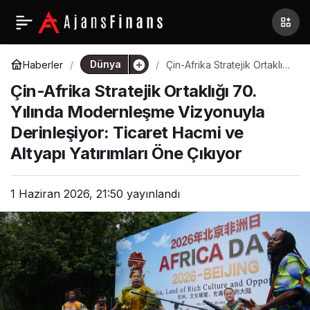
Dünya
Haberler
Çin-Afrika Stratejik Ortaklığı
70. Yılında Modernleşme
Çin-Afrika Stratejik Ortaklığı 70.
Vizyonuyla Derinleşiyor:
Ticaret Hacmi ve Altyapı
Yılında Modernleşme Vizyonuyla
Yatırımları Öne Çıkıyor
Derinleşiyor: Ticaret Hacmi ve
Altyapı Yatırımları Öne Çıkıyor
1 Haziran 2026, 21:50
yayınlandı