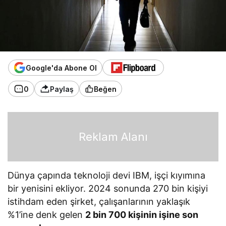
Google'da Abone Ol
0
Paylaş
Beğen
Reklam Alanı
Dünya çapında teknoloji devi IBM, işçi kıyımına
bir yenisini ekliyor. 2024 sonunda 270 bin kişiyi
istihdam eden şirket, çalışanlarının yaklaşık
%1’ine denk gelen
2 bin 700 kişinin işine son