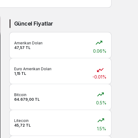
Sistem modunu seçin.
Güncel Fiyatlar
Amerikan Doları
47,57 TL
0.06%
Euro Amerikan Doları
1,15 TL
-0.01%
Bitcoin
64.679,00 TL
0.5%
Litecoin
45,72 TL
1.5%