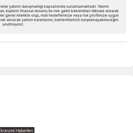
rmeler yatırım danışmanlığı kapsamında sunulmamaktadır. Yatırım
n, kişilerin finansal durumu ile risk-getiri beklentileri dikkate alınarak
er genel nitelikte olup, mali hedeflerinize veya risk profilinize uygun
ak alınacak yatırım kararlarının, beklentilerinizi karşılamayabileceğini
unutmayınız.
Ekonomi Haberleri