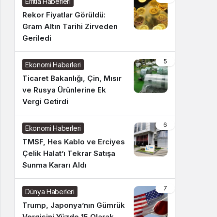
Emtia Haberleri
Rekor Fiyatlar Görüldü:
Gram Altın Tarihi Zirveden
Geriledi
5
Ekonomi Haberleri
Ticaret Bakanlığı, Çin, Mısır
ve Rusya Ürünlerine Ek
Vergi Getirdi
6
Ekonomi Haberleri
TMSF, Hes Kablo ve Erciyes
Çelik Halat’ı Tekrar Satışa
Sunma Kararı Aldı
7
Dünya Haberleri
Trump, Japonya’nın Gümrük
Vergisini Yüzde 15 Olarak