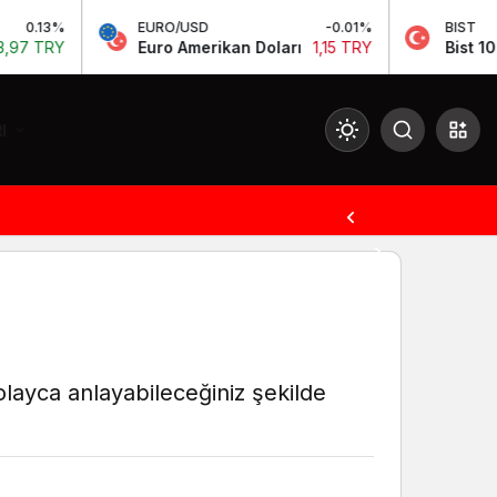
EURO/USD
-0.01%
BIST
Euro Amerikan Doları
1,15 TRY
Bist 100
13.535,
I
Mod
değiştir
Gündüz Modu
Gündüz modunu seçin.
Gece Modu
olayca anlayabileceğiniz şekilde
Gece modunu seçin.
Sistem Modu