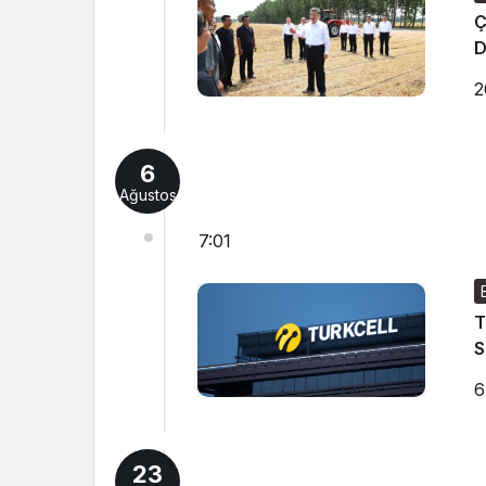
Ç
D
2
6
Ağustos
7:01
T
S
6
23