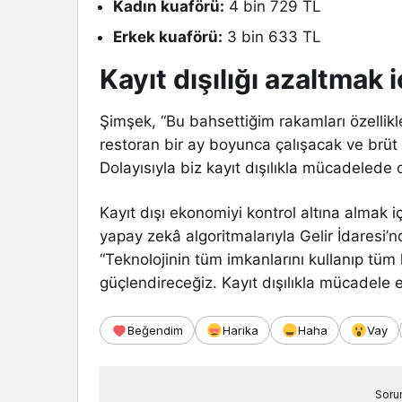
Kadın kuaförü:
4 bin 729 TL
Erkek kuaförü:
3 bin 633 TL
Kayıt dışılığı azaltmak 
Şimşek, “Bu bahsettiğim rakamları özellikl
restoran bir ay boyunca çalışacak ve brüt 
Dolayısıyla biz kayıt dışılıkla mücadelede
Kayıt dışı ekonomiyi kontrol altına almak iç
yapay zekâ algoritmalarıyla Gelir İdaresi’
“Teknolojinin tüm imkanlarını kullanıp tüm k
güçlendireceğiz. Kayıt dışılıkla mücadele e
Beğendim
Harika
Haha
Vay
Soru