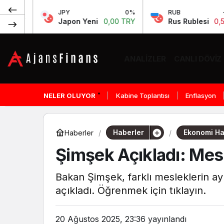
JPY
0%
RUB
-0.64%
Japon Yeni
0,00 TRY
Rus Rublesi
0,58 TRY
ANALIZLER
CANLI DÖVIZ
NELER OLUYOR
Kabine Toplantısı
Enflasyon
Haberler
Ekonomi Ha
Haberler
Şimşek Açıkladı: Mesle
Bakan Şimşek, farklı mesleklerin ayl
açıkladı. Öğrenmek için tıklayın.
20 Ağustos 2025, 23:36
yayınlandı