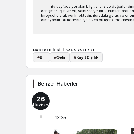
Bu sayfada yer alan bilgi, analiz ve değerlendi
danışmanlığı hizmeti, yalnızca yetkili kurumlar tarafında
bireysel olarak verilmektedir. Buradaki görüş ve öneril
olmayabilir. Bu nedenle, yalnızca bu içeriklere dayanar
HABERLE ILGILI DAHA FAZLASI
#
Bin
#
Gelir
#
Kayıt Dışılık
Benzer Haberler
26
Haziran
13:35