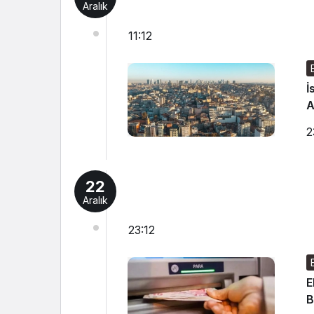
Aralık
11:12
İ
A
2
22
Aralık
23:12
E
B