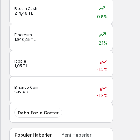
Bitcoin Cash
214,46 TL
0.8%
Ethereum
1.913,45 TL
2.1%
Ripple
1,05 TL
-1.5%
Binance Coin
592,80 TL
-1.3%
Daha Fazla Göster
Popüler Haberler
Yeni Haberler