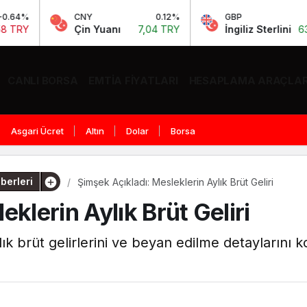
CNY
0.12%
GBP
0.13%
Çin Yuanı
7,04 TRY
İngiliz Sterlini
63,97 TRY
CANLI BORSA
EMTIA FIYATLARI
HESAPLAMA ARAÇLAR
Asgari Ücret
Altın
Dolar
Borsa
berleri
Şimşek Açıkladı: Mesleklerin Aylık Brüt Geliri
klerin Aylık Brüt Geliri
ık brüt gelirlerini ve beyan edilme detaylarını k