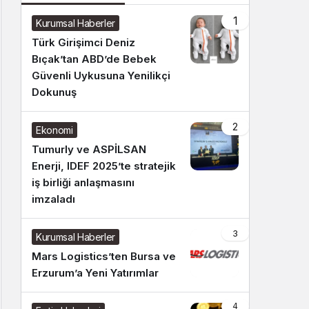
1
Kurumsal Haberler
Türk Girişimci Deniz
Bıçak’tan ABD’de Bebek
Güvenli Uykusuna Yenilikçi
Dokunuş
2
Ekonomi
Tumurly ve ASPİLSAN
Enerji, IDEF 2025’te stratejik
iş birliği anlaşmasını
imzaladı
3
Kurumsal Haberler
Mars Logistics’ten Bursa ve
Erzurum’a Yeni Yatırımlar
4