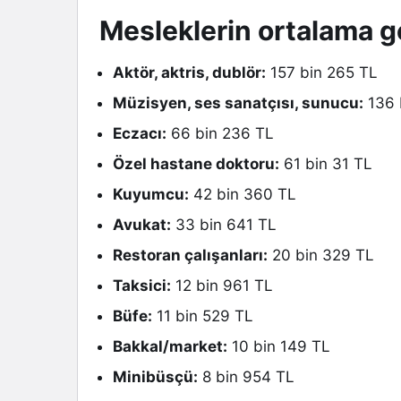
Mesleklerin ortalama ge
Aktör, aktris, dublör:
157 bin 265 TL
Müzisyen, ses sanatçısı, sunucu:
136 
Eczacı:
66 bin 236 TL
Özel hastane doktoru:
61 bin 31 TL
Kuyumcu:
42 bin 360 TL
Avukat:
33 bin 641 TL
Restoran çalışanları:
20 bin 329 TL
Taksici:
12 bin 961 TL
Büfe:
11 bin 529 TL
Bakkal/market:
10 bin 149 TL
Minibüsçü:
8 bin 954 TL