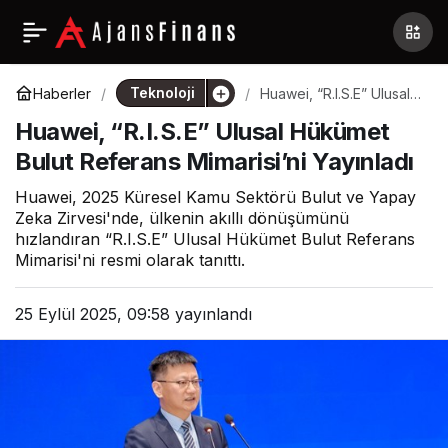
Teknoloji
Haberler
Huawei, “R.I.S.E” Ulusal
Hükümet Bulut Referans
Huawei, “R.I.S.E” Ulusal Hükümet
Mimarisi’ni Yayınladı
Bulut Referans Mimarisi’ni Yayınladı
Huawei, 2025 Küresel Kamu Sektörü Bulut ve Yapay
Zeka Zirvesi'nde, ülkenin akıllı dönüşümünü
hızlandıran “R.I.S.E” Ulusal Hükümet Bulut Referans
Mimarisi'ni resmi olarak tanıttı.
25 Eylül 2025, 09:58
yayınlandı