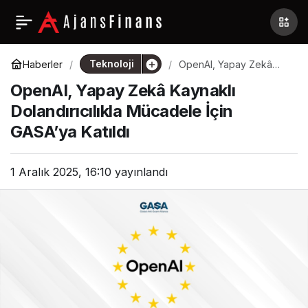
Teknoloji
Haberler
OpenAI, Yapay Zekâ
Kaynaklı Dolandırıcılıkla
OpenAI, Yapay Zekâ Kaynaklı
Mücadele İçin GASA’ya
Katıldı
Dolandırıcılıkla Mücadele İçin
GASA’ya Katıldı
1 Aralık 2025, 16:10
yayınlandı